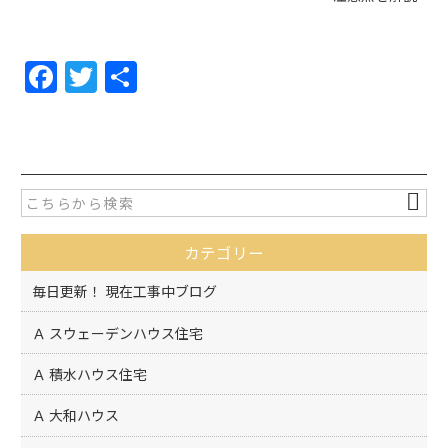
F
T
共
a
w
有
c
itt
e
er
b
o
カテゴリー
o
k
毎日更新！ 現在工事中ブログ
Ａ スウェーデンハウス住宅
Ａ 積水ハウス住宅
Ａ 大和ハウス