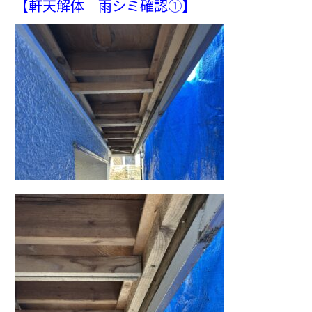
【軒天解体 雨シミ確認①】