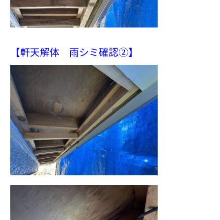
【軒天解体 雨シミ確認②】