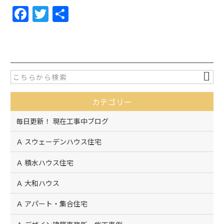
F
T
共
a
w
有
c
itt
e
er
b
o
カテゴリー
o
k
毎日更新！ 現在工事中ブログ
Ａ スウェーデンハウス住宅
Ａ 積水ハウス住宅
Ａ 大和ハウス
Ａ アパート・集合住宅